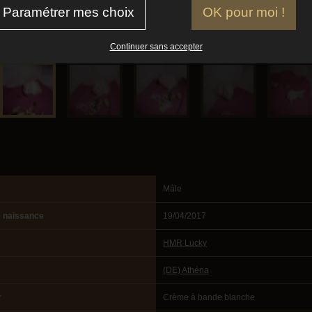
Paramétrer mes choix
OK pour moi !
6, Crème à bande blanche, poils angoras
Continuer sans accepter
Mâle
e naissance
19/04/2017
HMR Lucky
(DE) Athéna
r
Crème à bande blanche