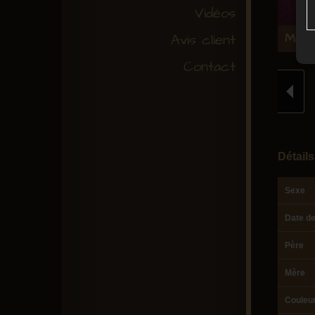
Vidéos
Mâle 
Avis client
Contact
Détails
Sexe
Date d
Père
Mère
Couleu