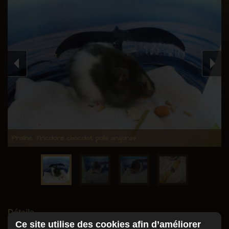
Boutique
Recommandations
Mon éthique
Un peu d'histoire
Les mâles
Les femelles
Mariages
Praline, Tricolore chocolat, poils angoras
Portée en cours
Hamsters à adopter
Portées passées
Les insolites
Détails
Que sont-ils devenus ?
Ce site utilise des cookies afin d’améliorer