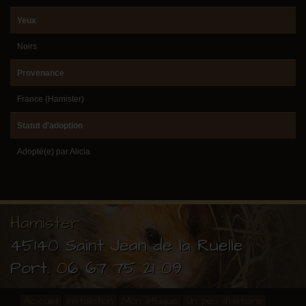
Yeux
Noirs
Provenance
France (Hamister)
Statut d'adoption
Adopté(e) par Alicia
Hamister
45140 Saint Jean de la Ruelle
Port.
06 67 75 21 09
Accueil
Installation
Mon éthique
Un peu d'histoire