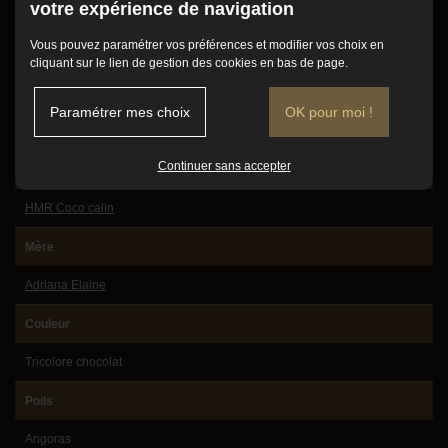
votre expérience de navigation
Conditions d'adoption
Sexe
Vous pouvez paramétrer vos préférences et modifier vos choix en
Mode de vie
Femelle
cliquant sur le lien de gestion des cookies en bas de page.
Vidéos
Date de naissance
Paramétrer mes choix
OK pour moi !
Avis client
25/07/2013
Contact
Continuer sans accepter
Père
HMR Coco calin
Mère
Adriana Elaine
Couleur
Tricolore chocolat
Poils
Angoras