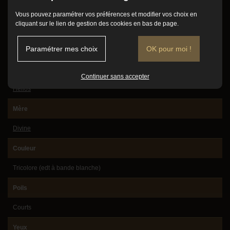
Conditions d'adoption
Femelle
Vous pouvez paramétrer vos préférences et modifier vos choix en
cliquant sur le lien de gestion des cookies en bas de page.
Mode de vie
Date de naissance
Vidéos
Paramétrer mes choix
OK pour moi !
16/11/2024
Avis client
Père
Continuer sans accepter
Contact
Hélios
Mère
Divine
Couleur
Tricolore (edt à bande blanche)
Poils
Courts
Yeux