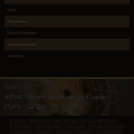
Noirs
Provenance
France (Hamister)
Statut d'adoption
Adopté(e)
Hamister
45140 Saint Jean de la Ruelle
Port.
06 67 75 21 09
Accueil
Installation
Mon éthique
Un peu d'histoire
Les mâles
Les femelles
Mariages
Portée en cours
Hamsters à adopter
Portées passées
Les insolites