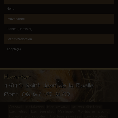
Noirs
Provenance
France (Hamister)
Statut d'adoption
Adopté(e)
Hamister
45140 Saint Jean de la Ruelle
Port.
06 67 75 21 09
Accueil
Installation
Mon éthique
Un peu d'histoire
Les mâles
Les femelles
Mariages
Portée en cours
Hamsters à adopter
Portées passées
Les insolites