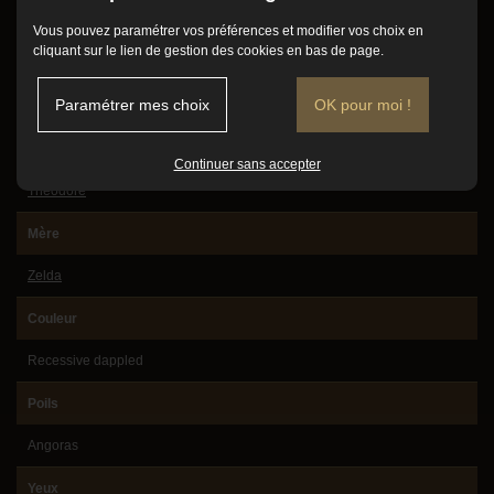
Conditions d'adoption
Mâle
Vous pouvez paramétrer vos préférences et modifier vos choix en
cliquant sur le lien de gestion des cookies en bas de page.
Mode de vie
Date de naissance
Vidéos
Paramétrer mes choix
OK pour moi !
07/01/2021
Avis client
Père
Continuer sans accepter
Contact
Théodore
Mère
Zelda
Couleur
Recessive dappled
Poils
Angoras
Yeux