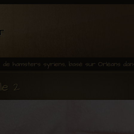
e de hamsters syriens, basé sur Orléans dan
le 2