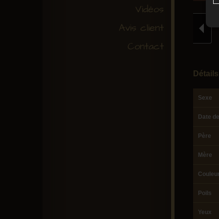
Vidéos
Avis client
Contact
Détails
Sexe
Date d
Père
Mère
Couleu
Poils
Yeux