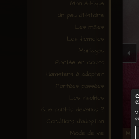
Mon éthique
Un peu d'histoire
Les mâles
Les femelles
Mariages
Portée en cours
Hamsters à adopter
Portées passées
C
Les insolites
e
Que sont-ils devenus ?
Vo
ge
Conditions d'adoption
Mode de vie
Mâle 