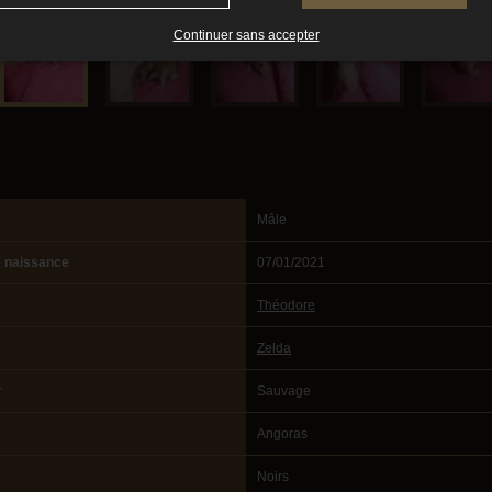
Continuer sans accepter
Mâle
e naissance
07/01/2021
Théodore
Zelda
r
Sauvage
Angoras
Noirs