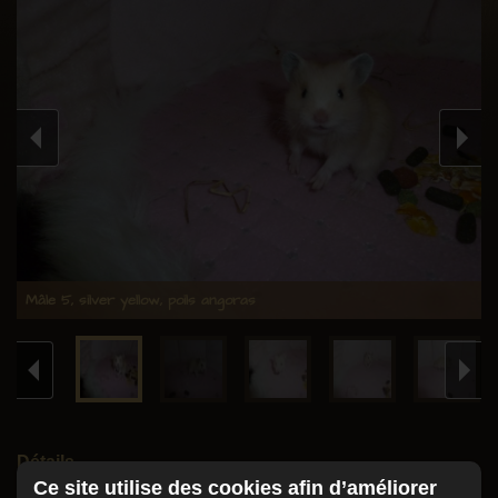
Boutique
Recommandations
Mon éthique
Un peu d'histoire
Les mâles
Les femelles
Mariages
Mâle 5, silver yellow, poils angoras
Portée en cours
Hamsters à adopter
Portées passées
Les insolites
Détails
Que sont-ils devenus ?
Ce site utilise des cookies afin d’améliorer