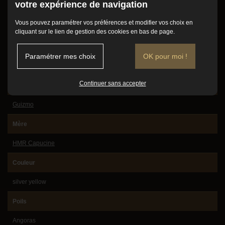
votre expérience de navigation
Conditions d'adoption
Sexe
Vous pouvez paramétrer vos préférences et modifier vos choix en
Mode de vie
Mâle
cliquant sur le lien de gestion des cookies en bas de page.
Vidéos
Date de naissance
Paramétrer mes choix
OK pour moi !
Avis client
14/02/2018
Contact
Continuer sans accepter
Père
Guizmo
Mère
HMR Capucine
Couleur
silver yellow
Poils
Angoras