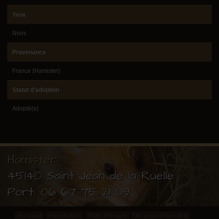
Yeux
Noirs
Provenance
France (Hamister)
Statut d'adoption
Adopté(e)
Hamister
45140 Saint Jean de la Ruelle
Port.
06 67 75 21 09
Accueil
Installation
Mon éthique
Un peu d'histoire